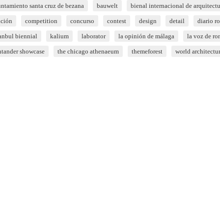
ntamiento santa cruz de bezana
bauwelt
bienal internacional de arquitect
ición
competition
concurso
contest
design
detail
diario r
tanbul biennial
kalium
laborator
la opinión de málaga
la voz de ro
ntander showcase
the chicago athenaeum
themeforest
world architectu