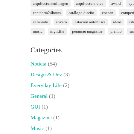
arquitecturaenimagen
arquitectura viva
award
ayu
cantabria24horas
catálogo diseño
coacan
compet
el mundo
envato
estación autobuses
ideas
is
music
nightlife
perarnau magazine
premio
sa
Categories
Noticia
(54)
Design & Dev
(3)
Everyday Life
(2)
General
(1)
GUI
(1)
Magazine
(1)
Music
(1)