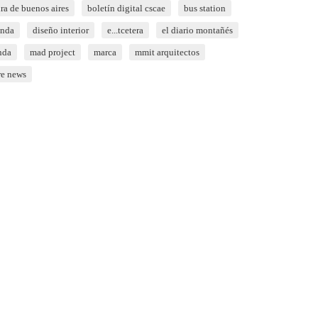
ura de buenos aires
boletín digital cscae
bus station
onda
diseño interior
e...tcetera
el diario montañés
nda
mad project
marca
mmit arquitectos
re news