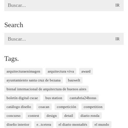
Search
for:
Search
Search
for:
Tags.
arquitecturaenimagen
arquitectura viva
award
ayuntamiento santa cruz de bezana
bauwelt
bienal internacional de arquitectura de buenos aires
boletín digital cscae
bus station
cantabria24horas
catálogo diseño
coacan
competición
competition
concurso
contest
design
detail
diario ronda
diseño interior
e...tcetera
el diario montañés
el mundo