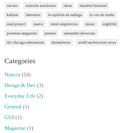
envato
estación autobuses
ideas
istanbul biennial
kalium
laborator
la opinión de málaga
la voz de ronda
mad project
marca
mmit arquitectos
music
nightlife
perarnau magazine
premio
santander showcase
the chicago athenaeum
themeforest
world architecture news
Categories
Noticia
(54)
Design & Dev
(3)
Everyday Life
(2)
General
(1)
GUI
(1)
Magazine
(1)