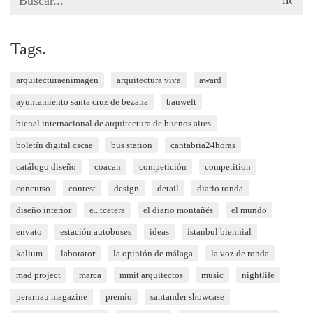
for:
Tags.
arquitecturaenimagen
arquitectura viva
award
ayuntamiento santa cruz de bezana
bauwelt
bienal internacional de arquitectura de buenos aires
boletín digital cscae
bus station
cantabria24horas
catálogo diseño
coacan
competición
competition
concurso
contest
design
detail
diario ronda
diseño interior
e...tcetera
el diario montañés
el mundo
envato
estación autobuses
ideas
istanbul biennial
kalium
laborator
la opinión de málaga
la voz de ronda
mad project
marca
mmit arquitectos
music
nightlife
perarnau magazine
premio
santander showcase